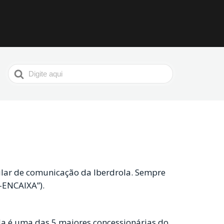
Procurar
por
pilar de comunicação da Iberdrola. Sempre
-ENCAIXA”).
a é uma das 5 maiores concessionárias do